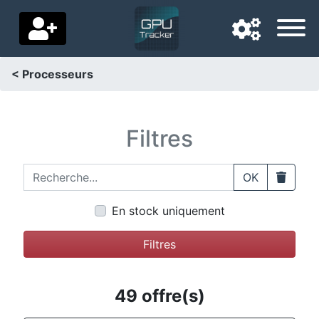
< Processeurs
Langue de navigation
Pays de livraison
Filtres
Accueil
Recherche...
Clear
OK
Baisses de prix
En stock uniquement
Paramètres
Filtres
Soutenez-nous
Contactez-nous
49 offre(s)