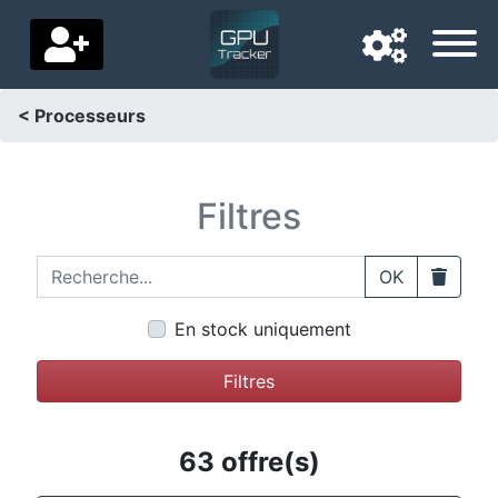
< Processeurs
Langue de navigation
Pays de livraison
Filtres
Accueil
Recherche...
Clear
OK
Baisses de prix
En stock uniquement
Paramètres
Filtres
Soutenez-nous
Contactez-nous
63 offre(s)