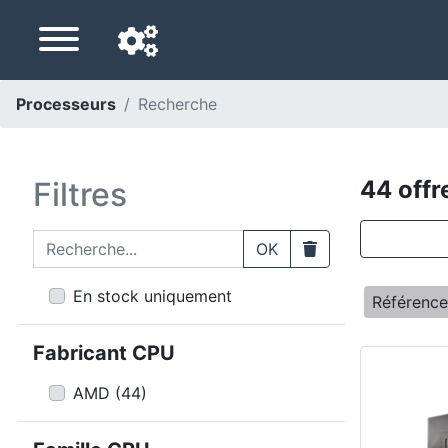
Processeurs
Recherche
Langue de navigation
Pays de livraison
Filtres
44 offr
Accueil
Recherche...
Clear
OK
Baisses de prix
En stock uniquement
Référenc
Paramètres
Fabricant CPU
Soutenez-nous
AMD
(
44
)
Contactez-nous