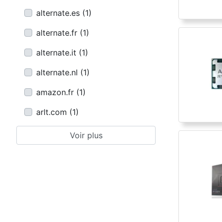
alternate.es
(
1
)
alternate.fr
(
1
)
alternate.it
(
1
)
alternate.nl
(
1
)
amazon.fr
(
1
)
arlt.com
(
1
)
Voir plus