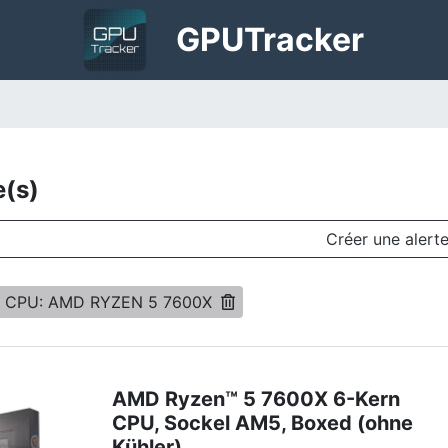
GPU
Tracker
e(s)
Créer une alert
e CPU: AMD RYZEN 5 7600X
AMD Ryzen™ 5 7600X 6-Kern
CPU, Sockel AM5, Boxed (ohne
Kühler)