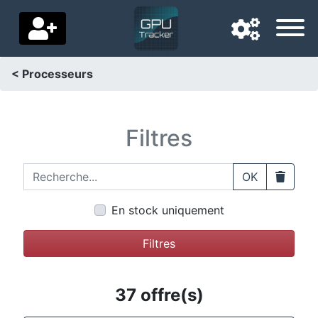
< Processeurs
Langue de navigation
Pays de livraison
Filtres
Accueil
Recherche...
Clear
OK
Baisses de prix
En stock uniquement
Paramètres
Filtres
Soutenez-nous
Contactez-nous
37 offre(s)