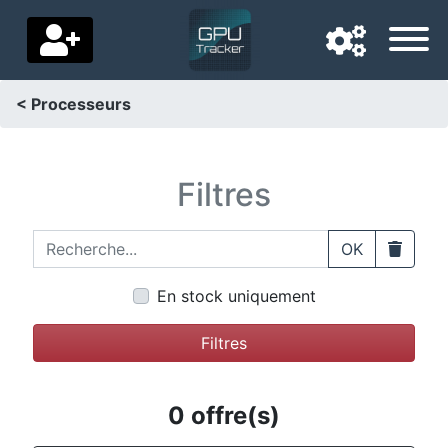
< Processeurs
Langue de navigation
Pays de livraison
Filtres
Accueil
Recherche...
Clear
OK
Baisses de prix
En stock uniquement
Paramètres
Filtres
Soutenez-nous
Contactez-nous
0 offre(s)