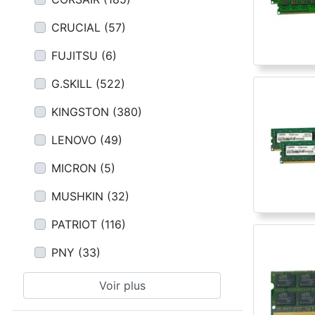
Conditions
CRUCIAL
(
57
)
Catégories
FUJITSU
(
6
)
G.SKILL
(
522
)
KINGSTON
(
380
)
LENOVO
(
49
)
MICRON
(
5
)
MUSHKIN
(
32
)
PATRIOT
(
116
)
PNY
(
33
)
Voir plus