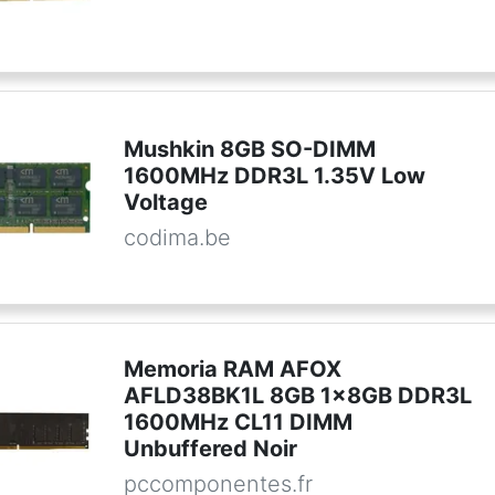
Mushkin 8GB SO-DIMM
1600MHz DDR3L 1.35V Low
Voltage
codima.be
Memoria RAM AFOX
AFLD38BK1L 8GB 1x8GB DDR3L
1600MHz CL11 DIMM
Unbuffered Noir
pccomponentes.fr