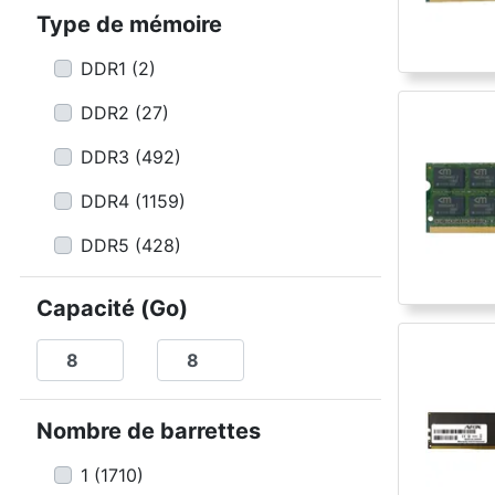
Type de mémoire
DDR1
(
2
)
DDR2
(
27
)
DDR3
(
492
)
DDR4
(
1159
)
DDR5
(
428
)
Capacité (Go)
Nombre de barrettes
1
(
1710
)