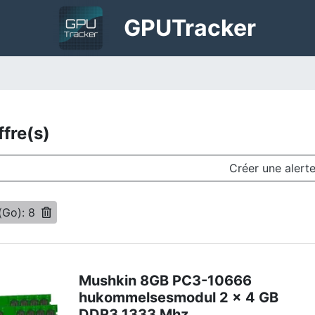
GPU
Tracker
ffre(s)
Créer une alert
(Go): 8
Mushkin 8GB PC3-10666
hukommelsesmodul 2 x 4 GB
DDR3 1333 Mhz