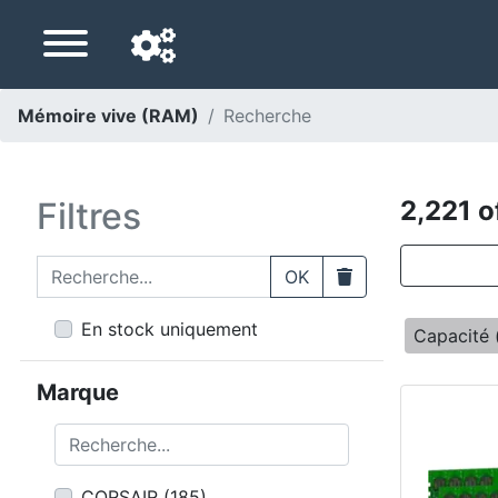
Mémoire vive (RAM)
Recherche
Langue de navigation
Pays de livraison
Filtres
2,221 o
Accueil
Recherche...
Clear
OK
Baisses de prix
En stock uniquement
Capacité 
Paramètres
Marque
Soutenez-nous
Recherche...
Contactez-nous
CORSAIR
(
185
)