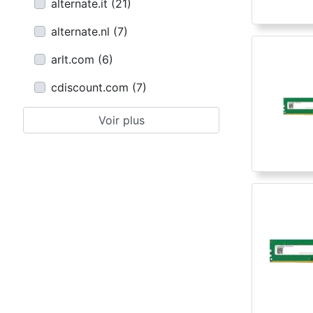
alternate.it
(
21
)
alternate.nl
(
7
)
arlt.com
(
6
)
cdiscount.com
(
7
)
Voir plus