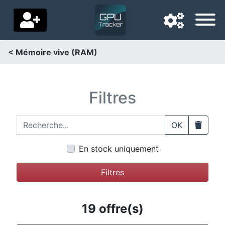
< Mémoire vive (RAM)
Langue de navigation
Pays de livraison
Filtres
Accueil
Recherche...
Clear
OK
Baisses de prix
En stock uniquement
Paramètres
Filtres
Soutenez-nous
Contactez-nous
19 offre(s)