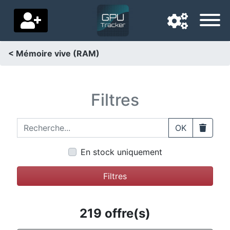
< Mémoire vive (RAM)
Langue de navigation
Pays de livraison
Filtres
Accueil
Recherche...
Clear
OK
Baisses de prix
En stock uniquement
Paramètres
Filtres
Soutenez-nous
Contactez-nous
219 offre(s)