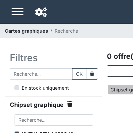
Cartes graphiques
Recherche
Langue de navigation
Pays de livraison
Filtres
0 offre
Accueil
Recherche...
Clear
OK
Baisses de prix
En stock uniquement
Chipset g
Paramètres
Chipset graphique
Soutenez-nous
Recherche...
Contactez-nous