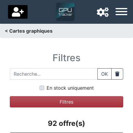
< Cartes graphiques
Langue de navigation
Pays de livraison
Filtres
Accueil
Recherche...
Clear
OK
Baisses de prix
En stock uniquement
Paramètres
Filtres
Soutenez-nous
Contactez-nous
92 offre(s)