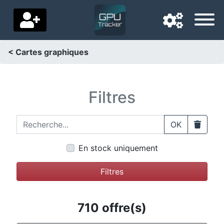
< Cartes graphiques
Langue de navigation
Pays de livraison
Filtres
Accueil
Recherche...
Clear
OK
Baisses de prix
En stock uniquement
Paramètres
Filtres
Soutenez-nous
Contactez-nous
710 offre(s)