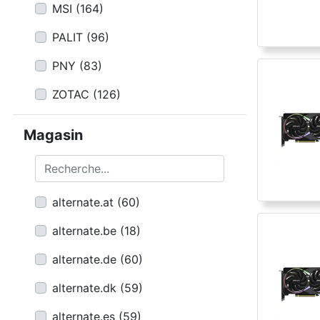
MSI
(
164
)
PALIT
(
96
)
PNY
(
83
)
ZOTAC
(
126
)
Magasin
Recherche...
alternate.at
(
60
)
alternate.be
(
18
)
alternate.de
(
60
)
alternate.dk
(
59
)
alternate.es
(
59
)