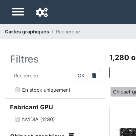
Cartes graphiques
Recherche
Langue de navigation
Pays de livraison
Filtres
1,280 o
Accueil
Recherche...
Clear
OK
Baisses de prix
En stock uniquement
Chipset g
Paramètres
Fabricant GPU
Soutenez-nous
NVIDIA
(
1280
)
Contactez-nous