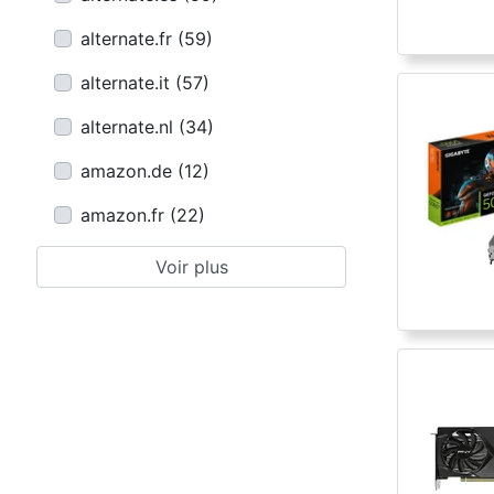
alternate.fr
(
59
)
alternate.it
(
57
)
alternate.nl
(
34
)
amazon.de
(
12
)
amazon.fr
(
22
)
Voir plus