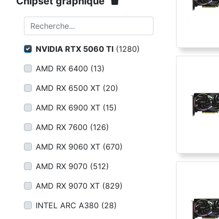
Conditions
Chipset graphique
Catégories
Recherche...
NVIDIA RTX 5060 TI
(
1280
)
AMD RX 6400
(
13
)
AMD RX 6500 XT
(
20
)
AMD RX 6900 XT
(
15
)
AMD RX 7600
(
126
)
AMD RX 9060 XT
(
670
)
AMD RX 9070
(
512
)
AMD RX 9070 XT
(
829
)
INTEL ARC A380
(
28
)