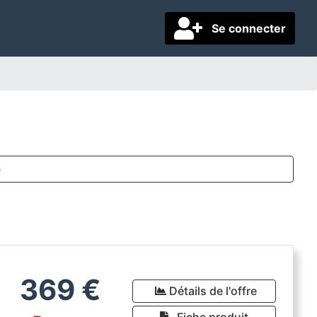
Se connecter
e
369
€
Détails de l'offre
Fiche produit