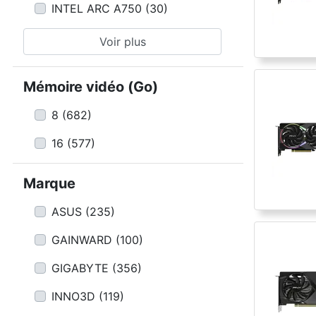
INTEL ARC A750
(
30
)
Voir plus
Mémoire vidéo (Go)
8
(
682
)
16
(
577
)
Marque
ASUS
(
235
)
GAINWARD
(
100
)
GIGABYTE
(
356
)
INNO3D
(
119
)