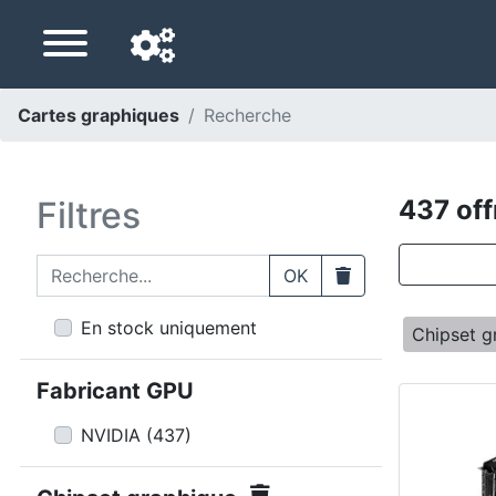
Cartes graphiques
Recherche
Langue de navigation
Pays de livraison
Filtres
437 off
Accueil
Recherche...
Clear
OK
Baisses de prix
En stock uniquement
Chipset g
Paramètres
Fabricant GPU
Soutenez-nous
NVIDIA
(
437
)
Contactez-nous