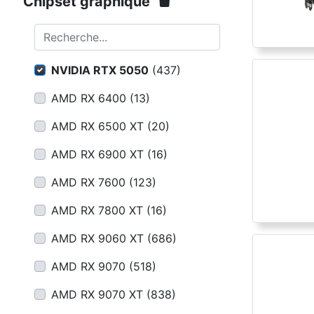
Conditions
Chipset graphique
Catégories
Recherche...
NVIDIA RTX 5050
(
437
)
AMD RX 6400
(
13
)
AMD RX 6500 XT
(
20
)
AMD RX 6900 XT
(
16
)
AMD RX 7600
(
123
)
AMD RX 7800 XT
(
16
)
AMD RX 9060 XT
(
686
)
AMD RX 9070
(
518
)
AMD RX 9070 XT
(
838
)