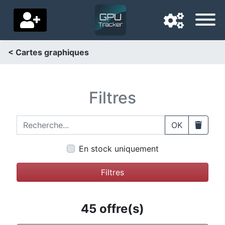
< Cartes graphiques
Langue de navigation
Pays de livraison
Filtres
Accueil
Recherche...
Clear
OK
Baisses de prix
En stock uniquement
Paramètres
Filtres
Soutenez-nous
Contactez-nous
45 offre(s)