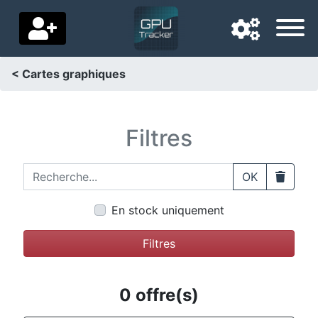
< Cartes graphiques
Langue de navigation
Pays de livraison
Filtres
Accueil
Recherche...
Clear
OK
Baisses de prix
En stock uniquement
Paramètres
Filtres
Soutenez-nous
Contactez-nous
0 offre(s)