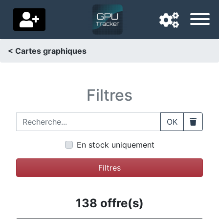
< Cartes graphiques
Langue de navigation
Pays de livraison
Filtres
Accueil
Recherche...
Clear
OK
Baisses de prix
En stock uniquement
Paramètres
Filtres
Soutenez-nous
Contactez-nous
138 offre(s)