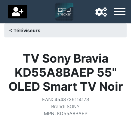
< Téléviseurs
Langue de navigation
Pays de livraison
TV Sony Bravia
Accueil
KD55A8BAEP 55"
Baisses de prix
OLED Smart TV Noir
Paramètres
EAN
:
4548736114173
Soutenez-nous
Brand
:
SONY
MPN
:
KD55A8BAEP
Contactez-nous