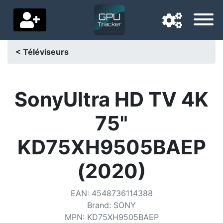
< Téléviseurs
Langue de navigation
Pays de livraison
SonyUltra HD TV 4K
Accueil
75"
Baisses de prix
KD75XH9505BAEP
Paramètres
(2020)
Soutenez-nous
EAN
:
4548736114388
Contactez-nous
Brand
:
SONY
MPN
:
KD75XH9505BAEP