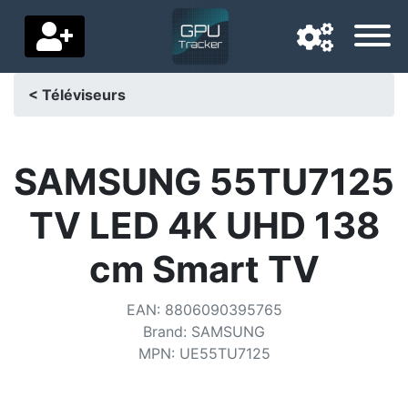
< Téléviseurs
Langue de navigation
Pays de livraison
SAMSUNG 55TU7125
Accueil
TV LED 4K UHD 138
Baisses de prix
cm Smart TV
Paramètres
EAN
:
8806090395765
Soutenez-nous
Brand
:
SAMSUNG
MPN
:
UE55TU7125
Contactez-nous