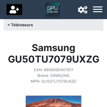
< Téléviseurs
Langue de navigation
Pays de livraison
Samsung
Accueil
GU50TU7079UXZG
Baisses de prix
EAN
:
8806090407611
Paramètres
Brand
:
SAMSUNG
MPN
:
GU50TU7079UXZG
Soutenez-nous
Contactez-nous