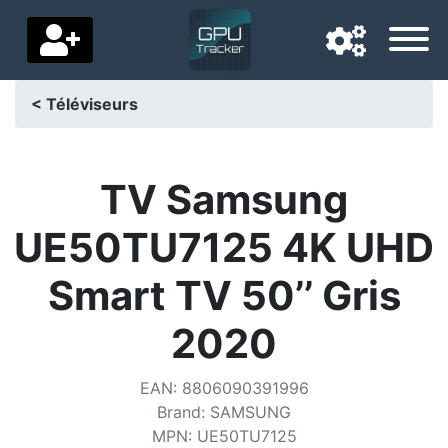
< Téléviseurs
Langue de navigation
Pays de livraison
TV Samsung
Accueil
UE50TU7125 4K UHD
Baisses de prix
Smart TV 50’’ Gris
Paramètres
2020
Soutenez-nous
EAN
:
8806090391996
Contactez-nous
Brand
:
SAMSUNG
MPN
:
UE50TU7125