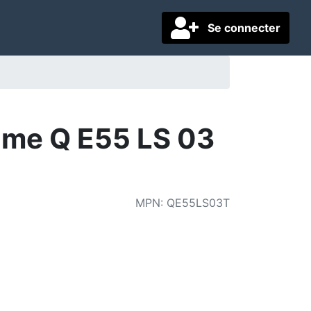
Se connecter
me Q E55 LS 03
MPN
:
QE55LS03T