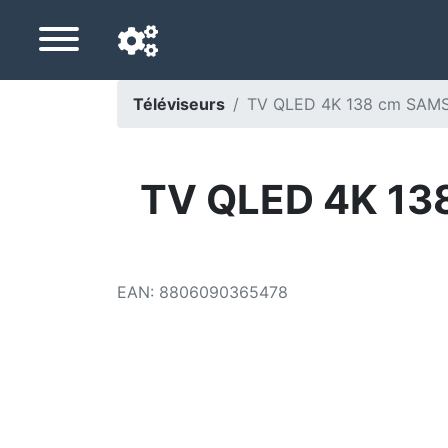
Téléviseurs
TV QLED 4K 138 cm SAMS
Langue de navigation
Pays de livraison
TV QLED 4K 13
Accueil
Baisses de prix
EAN
:
8806090365478
Paramètres
Soutenez-nous
Contactez-nous