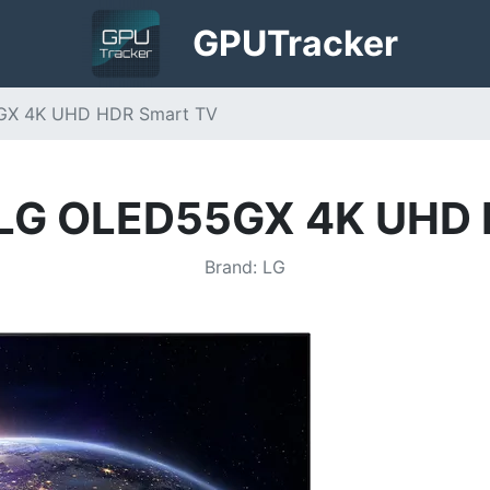
GPU
Tracker
GX 4K UHD HDR Smart TV
 LG OLED55GX 4K UHD
Brand
:
LG