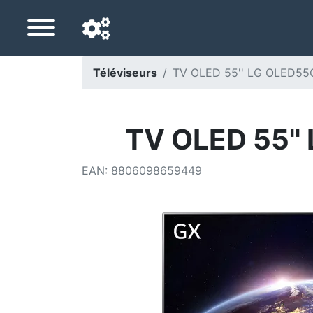
Téléviseurs
TV OLED 55'' LG OLED55
Langue de navigation
Pays de livraison
TV OLED 55''
Accueil
EAN
:
8806098659449
Baisses de prix
Paramètres
Soutenez-nous
Contactez-nous