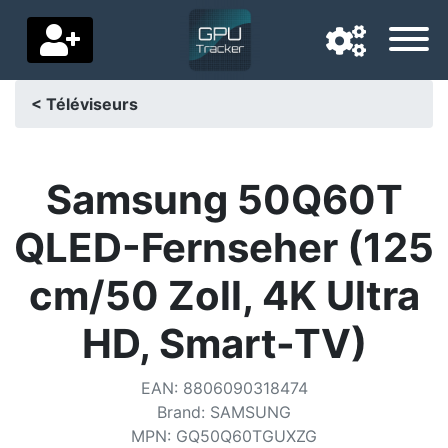
< Téléviseurs
Langue de navigation
Pays de livraison
Samsung 50Q60T
Accueil
QLED-Fernseher (125
Baisses de prix
cm/50 Zoll, 4K Ultra
Paramètres
HD, Smart-TV)
Soutenez-nous
EAN
:
8806090318474
Contactez-nous
Brand
:
SAMSUNG
MPN
:
GQ50Q60TGUXZG