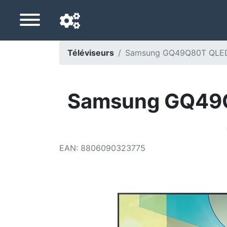
Téléviseurs
Samsung GQ49Q80T QLED-F
Langue de navigation
Pays de livraison
Samsung GQ49Q8
Accueil
Baisses de prix
EAN
:
8806090323775
Paramètres
Soutenez-nous
Contactez-nous