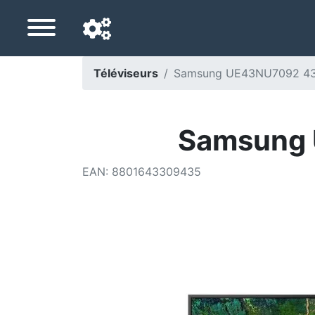
Téléviseurs
Samsung UE43NU7092 43
Langue de navigation
Pays de livraison
Samsung 
Accueil
EAN
:
8801643309435
Baisses de prix
Paramètres
Soutenez-nous
Contactez-nous