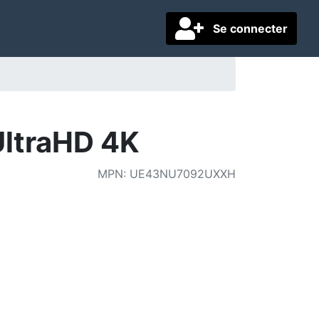
Se connecter
ltraHD 4K
MPN
:
UE43NU7092UXXH