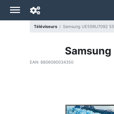
Téléviseurs
Samsung UE55RU7092 55
Langue de navigation
Pays de livraison
Samsung 
Accueil
EAN
:
8806090034350
Baisses de prix
Paramètres
Soutenez-nous
Contactez-nous