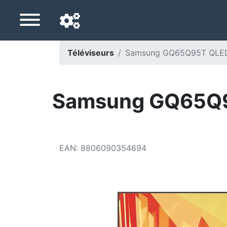
Téléviseurs
Samsung GQ65Q95T QLED-F
Langue de navigation
Pays de livraison
Samsung GQ65Q95
Accueil
Baisses de prix
EAN
:
8806090354694
Paramètres
Soutenez-nous
Contactez-nous