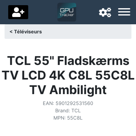
< Téléviseurs
Langue de navigation
Pays de livraison
TCL 55" Fladskærms
Accueil
TV LCD 4K C8L 55C8L
Baisses de prix
TV Ambilight
Paramètres
EAN
:
5901292531560
Soutenez-nous
Brand
:
TCL
MPN
:
55C8L
Contactez-nous