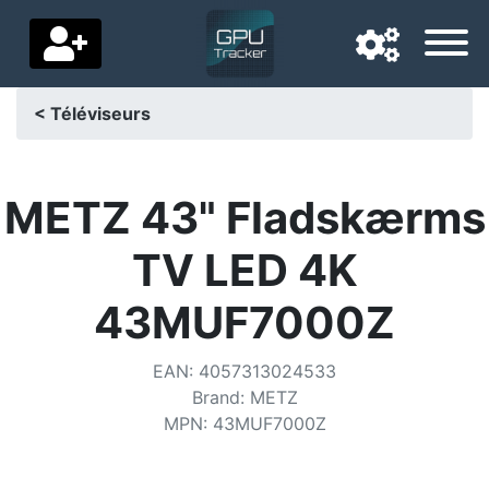
< Téléviseurs
Langue de navigation
Pays de livraison
METZ 43" Fladskærms
Accueil
TV LED 4K
Baisses de prix
43MUF7000Z
Paramètres
EAN
:
4057313024533
Soutenez-nous
Brand
:
METZ
MPN
:
43MUF7000Z
Contactez-nous