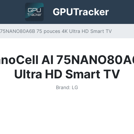
GPU
Tracker
AI 75NANO80A6B 75 pouces 4K Ultra HD Smart TV
NanoCell AI 75NANO80A
Ultra HD Smart TV
Brand
:
LG