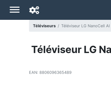
Téléviseurs
Téléviseur LG NanoCell 
Langue de navigation
Pays de livraison
Téléviseur LG 
Accueil
Baisses de prix
EAN
:
8806096365489
Paramètres
Soutenez-nous
Contactez-nous