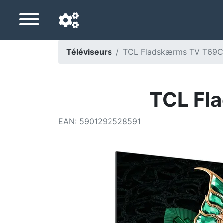
Téléviseurs
TCL Fladskærms TV T69
Langue de navigation
Pays de livraison
TCL Fl
Accueil
EAN
:
5901292528591
Baisses de prix
Paramètres
Soutenez-nous
Contactez-nous