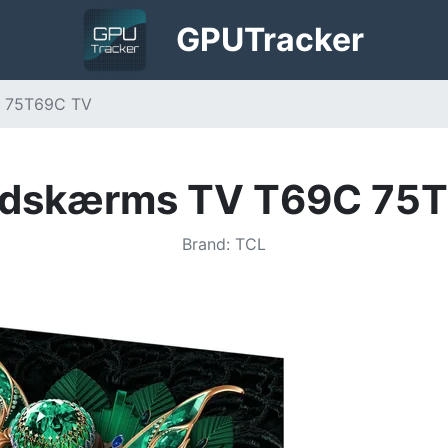
GPU
Tracker
C 75T69C TV
adskærms TV T69C 75
Brand
:
TCL