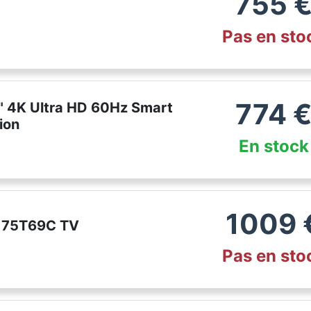
755
Pas en sto
774
 4K Ultra HD 60Hz Smart
ion
En stock
1009
C 75T69C TV
Pas en sto