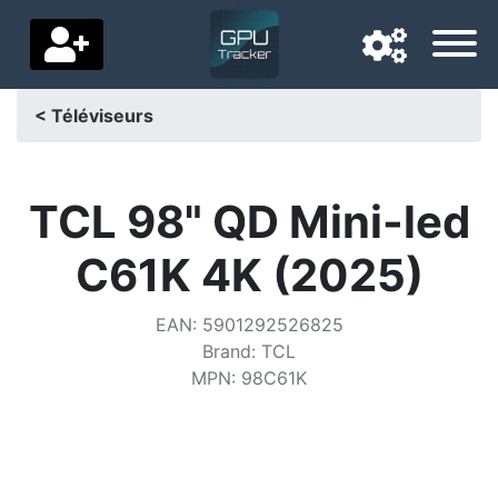
< Téléviseurs
Langue de navigation
Pays de livraison
TCL 98" QD Mini-led
Accueil
C61K 4K (2025)
Baisses de prix
EAN
:
5901292526825
Paramètres
Brand
:
TCL
MPN
:
98C61K
Soutenez-nous
Contactez-nous