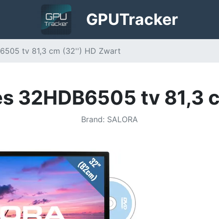
GPU
Tracker
6505 tv 81,3 cm (32'') HD Zwart
es 32HDB6505 tv 81,3 c
Brand
:
SALORA