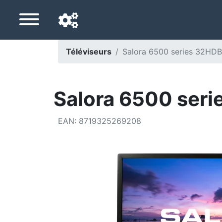
Téléviseurs
Salora 6500 series 32HDB
Langue de navigation
Pays de livraison
Salora 6500 seri
Accueil
EAN
:
8719325269208
Baisses de prix
Paramètres
Soutenez-nous
Contactez-nous