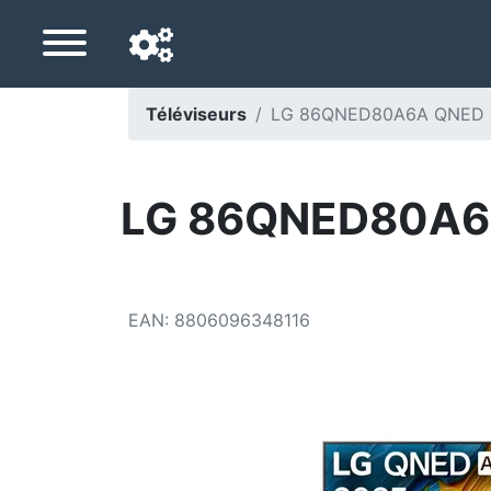
Téléviseurs
LG 86QNED80A6A QNED ev
Langue de navigation
Pays de livraison
LG 86QNED80A6A
Accueil
Baisses de prix
EAN
:
8806096348116
Paramètres
Soutenez-nous
Contactez-nous