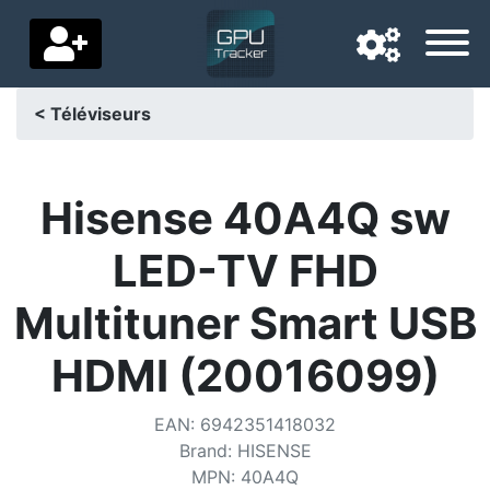
< Téléviseurs
Langue de navigation
Pays de livraison
Hisense 40A4Q sw
Accueil
LED-TV FHD
Baisses de prix
Multituner Smart USB
Paramètres
HDMI (20016099)
Soutenez-nous
EAN
:
6942351418032
Contactez-nous
Brand
:
HISENSE
MPN
:
40A4Q