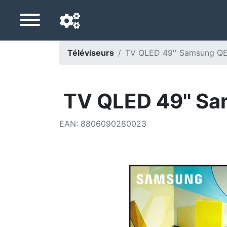
Téléviseurs
TV QLED 49'' Samsung Q
Langue de navigation
Pays de livraison
TV QLED 49'' S
Accueil
EAN
:
8806090280023
Baisses de prix
Paramètres
Soutenez-nous
Contactez-nous