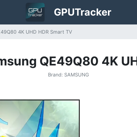
GPU
Tracker
E49Q80 4K UHD HDR Smart TV
amsung QE49Q80 4K U
Brand
:
SAMSUNG