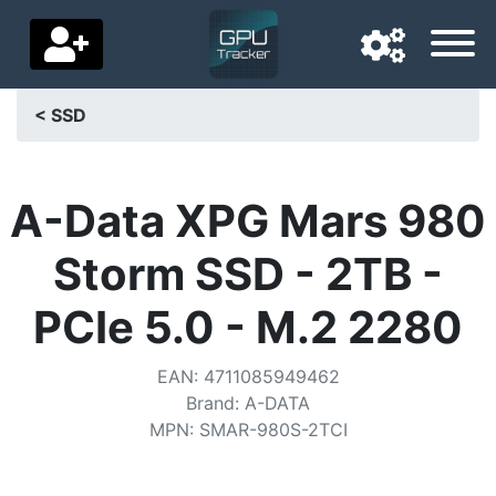
< SSD
Langue de navigation
Pays de livraison
A-Data XPG Mars 980
Accueil
Storm SSD - 2TB -
Baisses de prix
PCIe 5.0 - M.2 2280
Paramètres
EAN
:
4711085949462
Soutenez-nous
Brand
:
A-DATA
MPN
:
SMAR-980S-2TCI
Contactez-nous