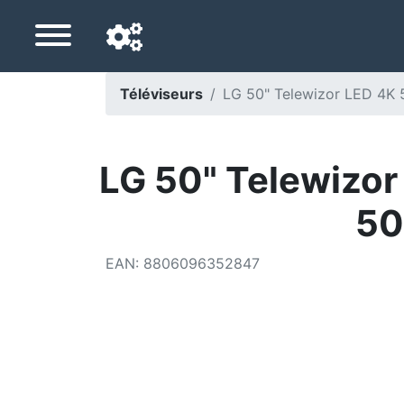
Téléviseurs
LG 50" Telewizor LED 4K
Langue de navigation
Pays de livraison
LG 50" Telewizo
Accueil
50
Baisses de prix
EAN
:
8806096352847
Paramètres
Soutenez-nous
Contactez-nous