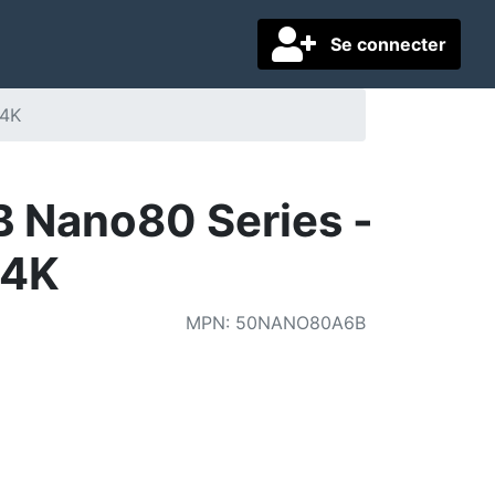
Se connecter
 4K
 Nano80 Series -
 4K
MPN
:
50NANO80A6B