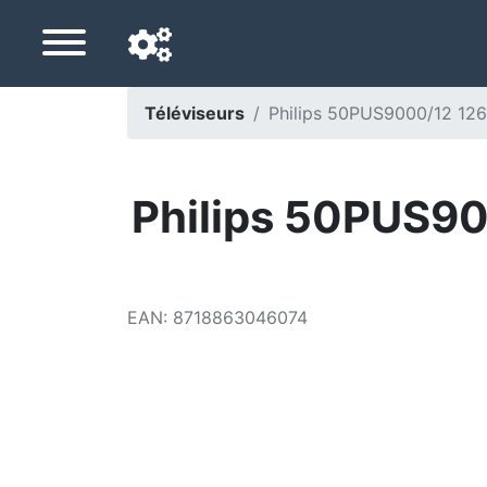
Téléviseurs
Philips 50PUS9000/12 126
Langue de navigation
Pays de livraison
Philips 50PUS90
Accueil
Baisses de prix
EAN
:
8718863046074
Paramètres
Soutenez-nous
Contactez-nous