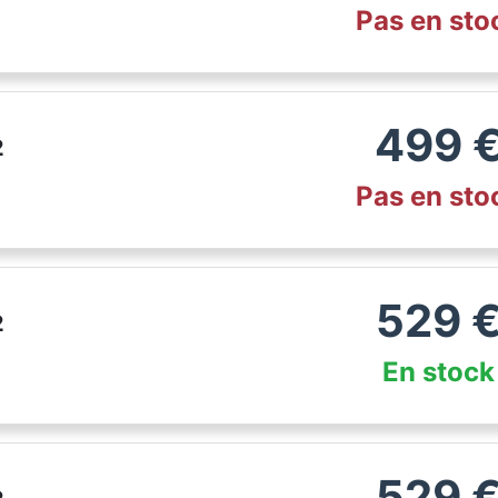
Pas en sto
499
2
Pas en sto
529
2
En stock
529