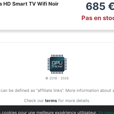
685
ra HD Smart TV Wifi Noir
Pas en sto
© 2018 - 2026
t can be defined as “affiliate links”. More information about 
Check our
terms
for more details.
 cookies pour une meilleure expérience utilisateur.
En savo