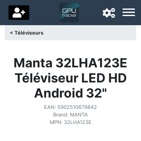
< Téléviseurs
Langue de navigation
Pays de livraison
Manta 32LHA123E
Accueil
Téléviseur LED HD
Baisses de prix
Android 32"
Paramètres
EAN
:
5902510679842
Soutenez-nous
Brand
:
MANTA
MPN
:
32LHA123E
Contactez-nous