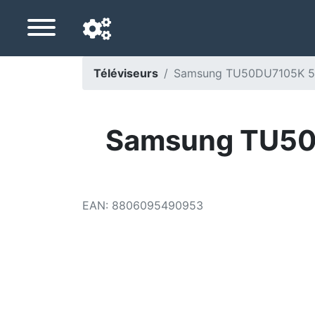
Téléviseurs
Samsung TU50DU7105K 50
Langue de navigation
Pays de livraison
Samsung TU50
Accueil
Baisses de prix
EAN
:
8806095490953
Paramètres
Soutenez-nous
Contactez-nous