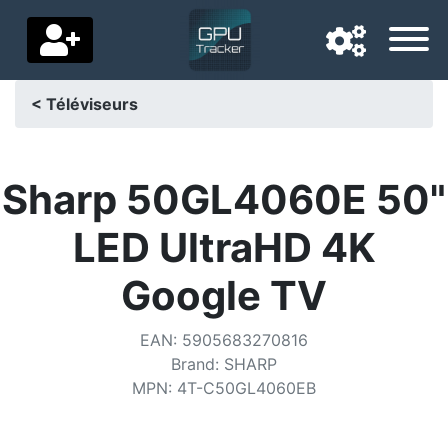
< Téléviseurs
Langue de navigation
Pays de livraison
Sharp 50GL4060E 50"
Accueil
LED UltraHD 4K
Baisses de prix
Google TV
Paramètres
EAN
:
5905683270816
Soutenez-nous
Brand
:
SHARP
MPN
:
4T-C50GL4060EB
Contactez-nous