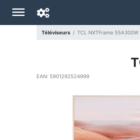
Téléviseurs
TCL NXTFrame 55A300W
Langue de navigation
Pays de livraison
T
Accueil
EAN
:
5901292524999
Baisses de prix
Paramètres
Soutenez-nous
Contactez-nous