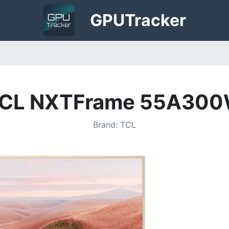
GPU
Tracker
CL NXTFrame 55A30
Brand
:
TCL