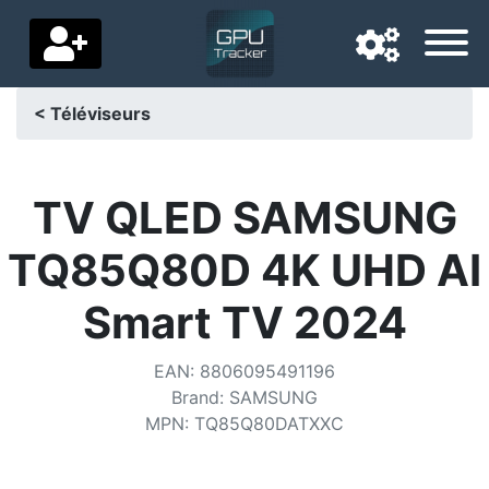
< Téléviseurs
Langue de navigation
Pays de livraison
TV QLED SAMSUNG
Accueil
TQ85Q80D 4K UHD AI
Baisses de prix
Smart TV 2024
Paramètres
EAN
:
8806095491196
Soutenez-nous
Brand
:
SAMSUNG
MPN
:
TQ85Q80DATXXC
Contactez-nous