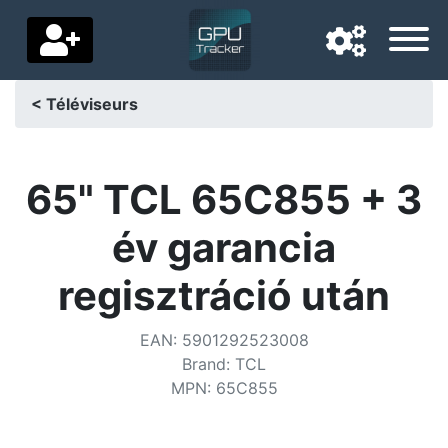
< Téléviseurs
Langue de navigation
Pays de livraison
65" TCL 65C855 + 3
Accueil
év garancia
Baisses de prix
regisztráció után
Paramètres
EAN
:
5901292523008
Soutenez-nous
Brand
:
TCL
MPN
:
65C855
Contactez-nous