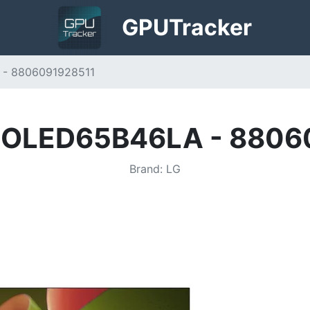
GPU
Tracker
- 8806091928511
- OLED65B46LA - 8806
Brand
:
LG