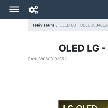
Téléviseurs
OLED LG - OLED65B46LA 
Langue de navigation
Pays de livraison
OLED LG 
Accueil
EAN
:
8806091928511
Baisses de prix
Paramètres
Soutenez-nous
Contactez-nous