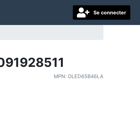
Se connecter
091928511
MPN
:
OLED65B46LA