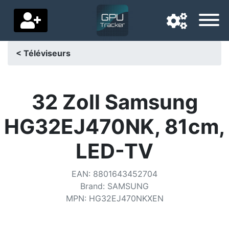
< Téléviseurs
Langue de navigation
Pays de livraison
32 Zoll Samsung
Accueil
HG32EJ470NK, 81cm,
Baisses de prix
LED-TV
Paramètres
EAN
:
8801643452704
Soutenez-nous
Brand
:
SAMSUNG
MPN
:
HG32EJ470NKXEN
Contactez-nous