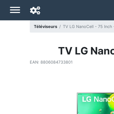
Téléviseurs
TV LG NanoCell - 75 Inch
Langue de navigation
Pays de livraison
TV LG Nano
Accueil
EAN
:
8806084733801
Baisses de prix
Paramètres
Soutenez-nous
Contactez-nous