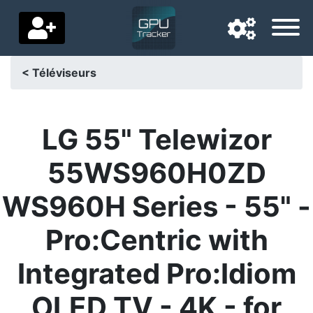
< Téléviseurs
Langue de navigation
Pays de livraison
LG 55" Telewizor
Accueil
55WS960H0ZD
Baisses de prix
WS960H Series - 55" -
Paramètres
Pro:Centric with
Soutenez-nous
Integrated Pro:Idiom
Contactez-nous
OLED TV - 4K - for