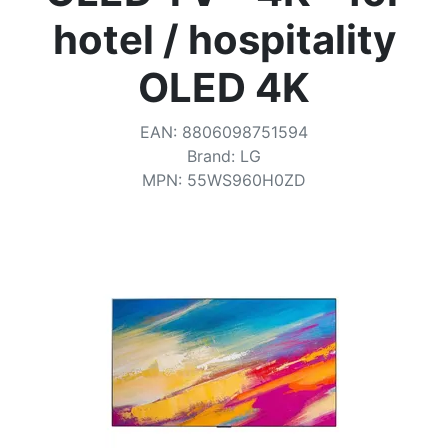
Conditions
hotel / hospitality
Catégories
OLED 4K
EAN
:
8806098751594
Brand
:
LG
MPN
:
55WS960H0ZD